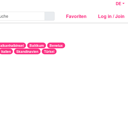
DE
Favoriten
Log in / Join
alkanhalbinsel
Baltikum
Benelux
Italien
Skandinavien
Türkei