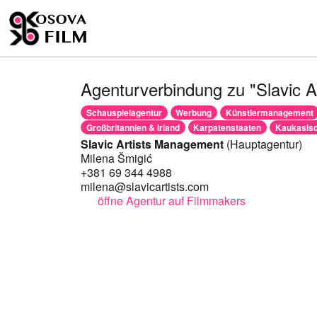
Agenturverbindung zu "Slavic 
Schauspielagentur
Werbung
Künstlermanagement
Großbritannien & Irland
Karpatenstaaten
Kaukasisc
Slavic Artists Management
(Hauptagentur)
Milena Šmigić
+381 69 344 4988
milena@slavicartists.com
öffne Agentur auf Filmmakers