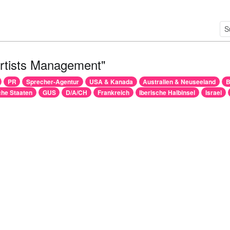
Artists Management"
PR
Sprecher-Agentur
USA & Kanada
Australien & Neuseeland
B
he Staaten
GUS
D/A/CH
Frankreich
Iberische Halbinsel
Israel