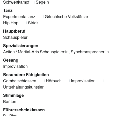
Schwertkampf
Segeln
Tanz
Experimentaltanz
Griechische Volkstänze
Hip Hop
Sirtaki
Hauptberuf
Schauspieler
Spezialisierungen
Action / Martial-Arts Schauspieler:in, Synchronsprecher:in
Gesang
Improvisation
Besondere Fähigkeiten
Combatschiessen
Hörbuch
Improvisation
Unterhaltungskünstler
Stimmlage
Bariton
Führerscheinklassen
B - Pkw