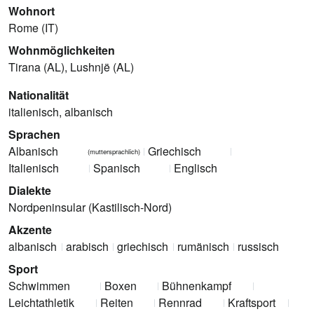
Wohnort
Rome (IT)
Wohnmöglichkeiten
Tirana (AL), Lushnjë (AL)
Nationalität
italienisch, albanisch
Sprachen
Albanisch
Griechisch
(muttersprachlich)
Italienisch
Spanisch
Englisch
Dialekte
Nordpeninsular (Kastilisch-Nord)
Akzente
albanisch
arabisch
griechisch
rumänisch
russisch
Sport
Schwimmen
Boxen
Bühnenkampf
Leichtathletik
Reiten
Rennrad
Kraftsport